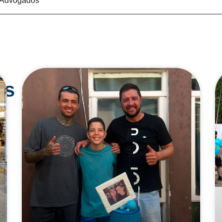
e Advogados
os