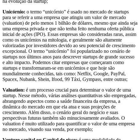
na evolução da startup;
Unicórnio:
o termo “unicórnio” é usado no mercado de startups
para se referir a uma empresa que atingiu um valor de mercado
(valuation) de pelo menos 1 bilhão de dólares, mesmo que ainda seja
uma empresa privada e que não tenha feito nenhuma oferta pública
inicial de ações (IPO). Essas empresas são consideradas raras, assim
como os unicórnios na mitologia, e geralmente são altamente
valorizadas por investidores devido ao seu potencial de crescimento
excepcional. O termo “unicórnio” foi popularizado no cenário de
startups nos últimos anos para descrever startups de grande sucesso
e alto impacto. Podemos citar empresas que começaram como
startups e transformaram-se em unicórnios e que hoje são
mundialmente conhecidas, tais como: Netflix, Google, PayPal,
Spacex, Nubank, Shein, Ifood, 99 Táxi, Gympass, entre outras;
Valuation:
é um processo crucial para determinar o valor de uma
startup. Nesse método, várias análises quantitativas são empregadas,
abrangendo aspectos como a saúde financeira da empresa, a
dinâmica do mercado em que ela atua e suas projeções de
crescimento. Além disso, o cenário geral do negócio e suas
perspectivas futuras também são minuciosamente avaliados. O
valuation é muito utilizado para quantificar o valor de uma empresa
no mercado, visando sua venda, por exemplo;
Venture capital ou Capital de risco:
é uma modalidade de