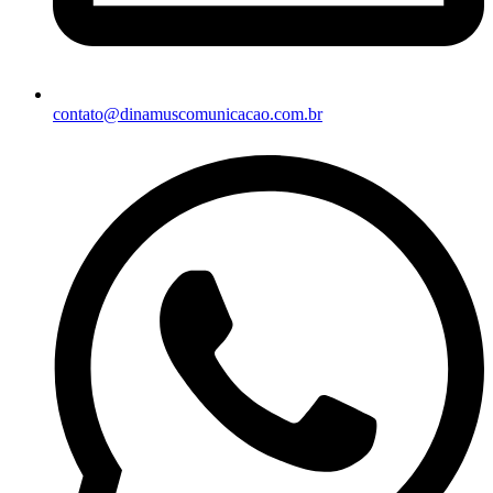
contato@dinamuscomunicacao.com.br