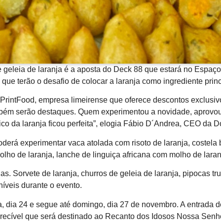
geleia de laranja é a aposta do Deck 88 que estará no Espaço
ue terão o desafio de colocar a laranja como ingrediente princ
intFood, empresa limeirense que oferece descontos exclusivos 
mbém serão destaques. Quem experimentou a novidade, aprovou.
co da laranja ficou perfeita”, elogia Fábio D´Andrea, CEO da 
derá experimentar vaca atolada com risoto de laranja, costela
ho de laranja, lanche de linguiça africana com molho de laranj
s. Sorvete de laranja, churros de geleia de laranja, pipocas tru
íveis durante o evento.
, dia 24 e segue até domingo, dia 27 de novembro. A entrada d
ecível que será destinado ao Recanto dos Idosos Nossa Senhor