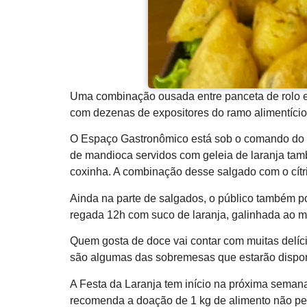
Uma combinação ousada entre panceta de rolo e 
com dezenas de expositores do ramo alimentício q
O Espaço Gastronômico está sob o comando do Pr
de mandioca servidos com geleia de laranja ta
coxinha. A combinação desse salgado com o cítri
Ainda na parte de salgados, o público também po
regada 12h com suco de laranja, galinhada ao mol
Quem gosta de doce vai contar com muitas delícia
são algumas das sobremesas que estarão dispon
A Festa da Laranja tem início na próxima semana
recomenda a doação de 1 kg de alimento não per