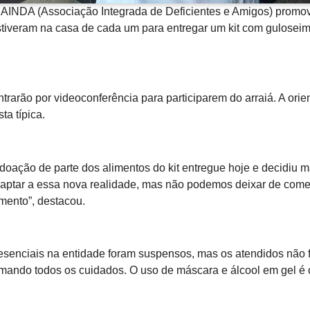
, a AINDA (Associação Integrada de Deficientes e Amigos) promov
estiveram na casa de cada um para entregar um kit com gulosei
entrarão por videoconferência para participarem do arraiá. A o
ta típica.
oação de parte dos alimentos do kit entregue hoje e decidiu ma
adaptar a essa nova realidade, mas não podemos deixar de com
ento”, destacou.
esenciais na entidade foram suspensos, mas os atendidos não f
omando todos os cuidados. O uso de máscara e álcool em gel é o