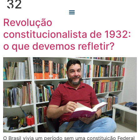
32
Revolução
O QUE FAZEMOS
QUEM SOMOS
constitucionalista de 1932:
o que devemos refletir?
O Brasil vivia um período sem uma constituição Federal