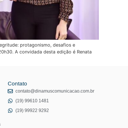
egritude: protagonismo, desafios e
 20h30. A convidada desta edição é Renata
Contato
o
contato@dinamuscomunicacao.com.br
(19) 99610 1481
(19) 99922 9292
s