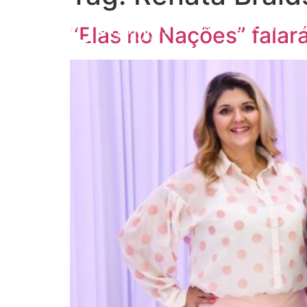
HOME
O QUE FAZE
“Elas no Nações” falar