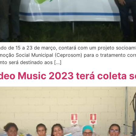
ado de 15 a 23 de março, contará com um projeto socioambi
oção Social Municipal (Ceprosom) para o tratamento corre
to será destinado aos […]
deo Music 2023 terá coleta s