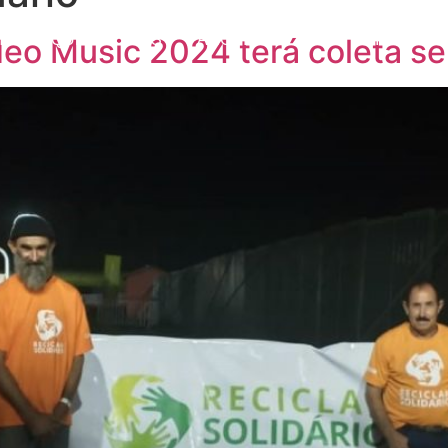
MOS
QUEM SOMOS
PARCEIROS
ORATÓRIA
NOT
deo Music 2024 terá coleta se