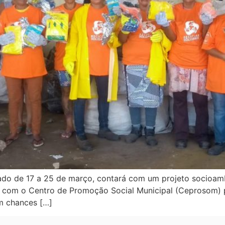
ado de 17 a 25 de março, contará com um projeto socioambi
e com o Centro de Promoção Social Municipal (Ceprosom) p
om chances […]