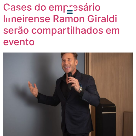
Cases do empresário
limeirense Ramon Giraldi
O QUE FAZEMOS
QUEM SOMOS
serão compartilhados em
evento