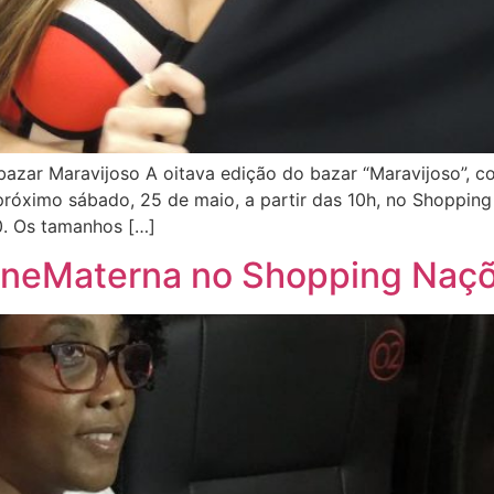
zar Maravijoso A oitava edição do bazar “Maravijoso”, co
 próximo sábado, 25 de maio, a partir das 10h, no Shoppin
0. Os tamanhos […]
ineMaterna no Shopping Naç