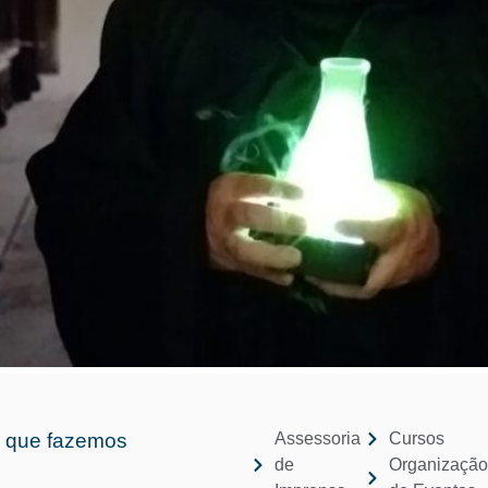
 que fazemos
Assessoria
Cursos
de
Organizaçã