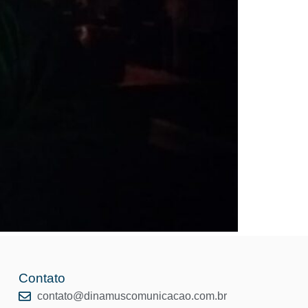
Contato
o
contato@dinamuscomunicacao.com.br