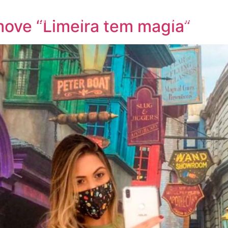
MOS
QUEM SOMOS
PARCEIROS
ORATÓRIA
NOT
ove “Limeira tem magia”