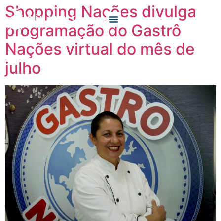
Shopping Nações divulga
programação do Gastrô
O QUE FAZEMOS
QUEM SOMOS
Nações virtual do mês de
julho