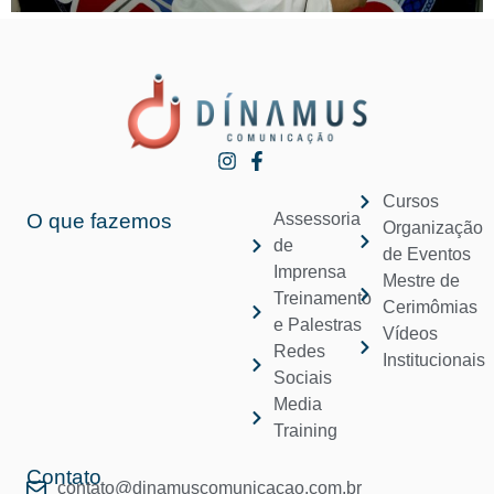
Cursos
O que fazemos
Assessoria
Organização
de
de Eventos
Imprensa
Mestre de
Treinamento
Cerimômias
e Palestras
Vídeos
Redes
Institucionais
Sociais
Media
Training
Contato
contato@dinamuscomunicacao.com.br