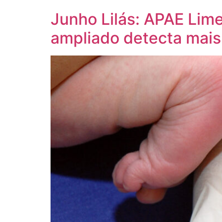
Junho Lilás: APAE Lime
ampliado detecta mais