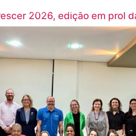
MOS
QUEM SOMOS
PARCEIROS
ORATÓRIA
NOT
rescer 2026, edição em prol 