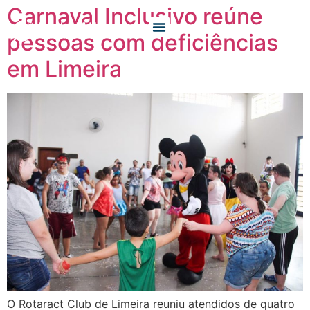
Carnaval Inclusivo reúne
pessoas com deficiências
O QUE FAZEMOS
QUEM SOMOS
em Limeira
O Rotaract Club de Limeira reuniu atendidos de quatro