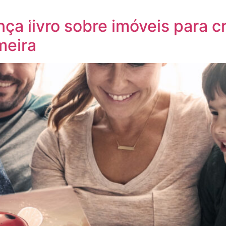
MOS
QUEM SOMOS
PARCEIROS
ORATÓRIA
NOT
nça livro sobre imóveis para c
meira