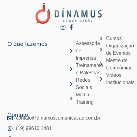
Cursos
O que fazemos
Assessoria
Organização
de
de Eventos
Imprensa
Mestre de
Treinamento
Cerimômias
e Palestras
Vídeos
Redes
Institucionais
Sociais
Media
Training
Contato
contato@dinamuscomunicacao.com.br
(19) 99610 1481