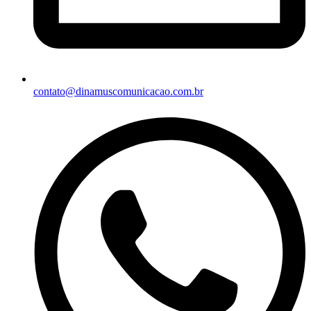
contato@dinamuscomunicacao.com.br