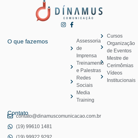
Cursos
O que fazemos
Assessoria
Organização
de
de Eventos
Imprensa
Mestre de
Treinamento
Cerimômias
e Palestras
Vídeos
Redes
Institucionais
Sociais
Media
Training
Contato
contato@dinamuscomunicacao.com.br
(19) 99610 1481
(19) 99922 9292