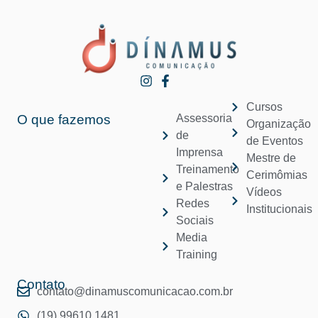
Cursos
O que fazemos
Assessoria
Organização
de
de Eventos
Imprensa
Mestre de
Treinamento
Cerimômias
e Palestras
Vídeos
Redes
Institucionais
Sociais
Media
Training
Contato
contato@dinamuscomunicacao.com.br
(19) 99610 1481