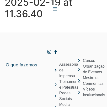
2025-02-19 at
11.36.40
O QUE FAZEMOS
QUEM SOMOS
Cursos
O que fazemos
Assessoria
Organização
de
de Eventos
Imprensa
Mestre de
Treinamento
Cerimômias
e Palestras
Vídeos
Redes
Institucionais
Sociais
Media