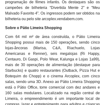
programação de filmes infantis. Os destaques são os
campeões de bilheteria “Divertida Mente 2” e “Meu
Malvado Favorito 4”. Os ingressos podem ser obtidos na
bilheteria ou pelo site arcoplex.vendabem.com.
Sobre o Pátio Limeira Shopping
Com 64 mil m² de área construída, o Pátio Limeira
Shopping possui mais de 150 operações, sendo cinco
lojas-âncoras (Marisa, C&A, Riachuelo, Lojas
Americanas e Renner), seis megalojas (Ri Happy,
Centauro, Di Gaspi, Polo Wear, Kalunga e Lojas 1a99),
mais de 30 operações de alimentação (destaque para
Starbucks) e quatro restaurantes (Outback, Pizza Hut e
Botequim do Chopp) e o cinema Arcoplex, com cinco
salas, sendo uma 3D. Anexo ao Pátio Limeira Shopping
está o Pátio Office, torre comercial com dez andares e
160 salas modulares. Localizado na região central de
Limeira, o empreendimento é um importante local de
compras, lazer e entretenimento para adultos e crianças