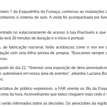
 número 7 da Esquadrilha da Fumaça, conheceu as instalações
Bombeiros e sistema de som. A visita foi acompanhada por f
entrado no estacionamento de acesso à loja Riachuelo e que 
o terá 30 minutos de duração e o início é pontual.
 de fabricação nacional, farão acrobacias como o voo em d
ção com uma trilha sonora de arrepiar. “Buscamos sempre de
icou.
artir do dia 22. “Teremos uma exposição de itens aeronáutic
e automóveis em nossa área de eventos”, adiantou Luciana Br
o.
ctativa de público expressivo, a FAB orienta os fãs da Esq
cima da hora. Aconselhamos que todos cheguem mais cedo e s
tes serão informados sobre as decisões. Os aeroclubes da regi