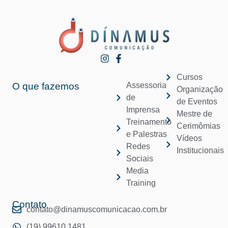
Cursos
O que fazemos
Assessoria
Organização
de
de Eventos
Imprensa
Mestre de
Treinamento
Cerimômias
e Palestras
Vídeos
Redes
Institucionais
Sociais
Media
Training
Contato
contato@dinamuscomunicacao.com.br
(19) 99610 1481