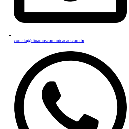
contato@dinamuscomunicacao.com.br