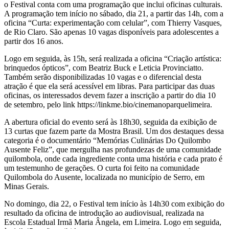
o Festival conta com uma programação que inclui oficinas culturais.
A programação tem início no sábado, dia 21, a partir das 14h, com a
oficina “Curta: experimentação com celular”, com Thierry Vasques,
de Rio Claro. São apenas 10 vagas disponíveis para adolescentes a
partir dos 16 anos.
Logo em seguida, às 15h, será realizada a oficina “Criação artística:
brinquedos ópticos”, com Beatriz Buck e Leticia Provinciatto.
Também serão disponibilizadas 10 vagas e o diferencial desta
atração é que ela será acessível em libras. Para participar das duas
oficinas, os interessados devem fazer a inscrição a partir do dia 10
de setembro, pelo link https://linkme.bio/cinemanoparquelimeira.
A abertura oficial do evento será às 18h30, seguida da exibição de
13 curtas que fazem parte da Mostra Brasil. Um dos destaques dessa
categoria é o documentário “Memórias Culinárias Do Quilombo
Ausente Feliz”, que mergulha nas profundezas de uma comunidade
quilombola, onde cada ingrediente conta uma história e cada prato é
um testemunho de gerações. O curta foi feito na comunidade
Quilombola do Ausente, localizada no município de Serro, em
Minas Gerais.
No domingo, dia 22, o Festival tem início às 14h30 com exibição do
resultado da oficina de introdução ao audiovisual, realizada na
Escola Estadual Irmã Maria Ângela, em Limeira. Logo em seguida,