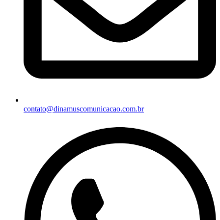
contato@dinamuscomunicacao.com.br