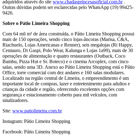
adquiridos através do site
www.chadasprincesasoficial.com.br
.
Outras dúvidas podem ser esclarecidas pelo WhatsApp (19) 99425-
9426.
Sobre o Pátio Limeira Shopping
Com 64 mil m² de área construída, o Pátio Limeira Shopping possui
mais de 150 operações, sendo cinco lojas-âncoras (Marisa, C&A,
Riachuelo, Lojas Americanas e Renner), seis megalojas (Ri Happy,
Centauro, Di Gaspi, Polo Wear, Kalunga e Lojas 1a99), mais de 30
operações de alimentação e quatro restaurantes (Outback, Coco
Bambu, Pizza Hut e Sr. Boteco) e o cinema Arcoplex, com cinco
salas, sendo uma 3D. Anexo ao Pátio Limeira Shopping está o Pátio
Office, torre comercial com dez andares e 160 salas modulares.
Localizado na região central de Limeira, o empreendimento é um
importante local de compras, lazer e entretenimento para adultos e
crianças da cidade e região, oferecendo excelentes opções com
segurança e estacionamento coberto para mil veículos, com
sinalizadores.
Site:
www.patiolimeira.com.br
Instagram: Pátio Limeira Shopping
Facebook: Pátio Limeira Shopping