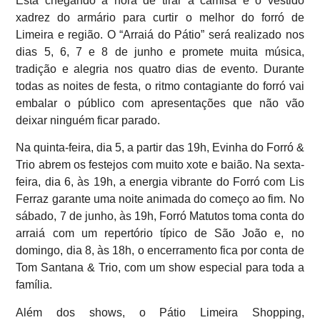
Está chegando a hora de tirar a camisa e o vestido
xadrez do armário para curtir o melhor do forró de
Limeira e região. O “Arraiá do Pátio” será realizado nos
dias 5, 6, 7 e 8 de junho e promete muita música,
tradição e alegria nos quatro dias de evento. Durante
todas as noites de festa, o ritmo contagiante do forró vai
embalar o público com apresentações que não vão
deixar ninguém ficar parado.
Na quinta-feira, dia 5, a partir das 19h, Evinha do Forró &
Trio abrem os festejos com muito xote e baião. Na sexta-
feira, dia 6, às 19h, a energia vibrante do Forró com Lis
Ferraz garante uma noite animada do começo ao fim. No
sábado, 7 de junho, às 19h, Forró Matutos toma conta do
arraiá com um repertório típico de São João e, no
domingo, dia 8, às 18h, o encerramento fica por conta de
Tom Santana & Trio, com um show especial para toda a
família.
Além dos shows, o Pátio Limeira Shopping,