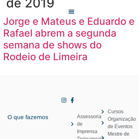
de 2019
Jorge e Mateus e Eduardo e
O QUE FAZEMOS
QUEM SOMOS
Rafael abrem a segunda
semana de shows do
Rodeio de Limeira
Cursos
O que fazemos
Assessoria
Organização
de
de Eventos
Imprensa
Mestre de
Treinamento