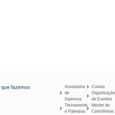
MOS
QUEM SOMOS
PARCEIROS
ORATÓRIA
NOT
 que fazemos
Assessoria
Cursos
de
Organizaçã
Imprensa
de Eventos
Treinamento
Mestre de
e Palestras
Cerimômias